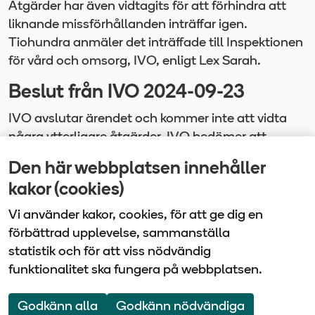
Åtgärder har även vidtagits för att förhindra att
liknande missförhållanden inträffar igen.
Tiohundra anmäler det inträffade till Inspektionen
för vård och omsorg, IVO, enligt Lex Sarah.
Beslut från IVO 2024-09-23
IVO avslutar ärendet och kommer inte att vidta
några ytterligare åtgärder. IVO bedömer att
Tiohundra har fullgjort sin utrednings- och
Den här webbplatsen innehåller
anmälningsskyldighet och kommer inte att vidta
kakor (cookies)
några ytterligare åtgärder.
Vi använder kakor, cookies, för att ge dig en
förbättrad upplevelse, sammanställa
statistik och för att viss nödvändig
funktionalitet ska fungera på webbplatsen.
Vårdbolaget Tiohundra | Box 905 | 761 29 Norrtälje
| Tel: 0176-10 100
Godkänn alla
Godkänn nödvändiga