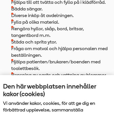
Hjälpa till att tvätta och fylla på i klädförråd.
Bädda sängar.
Diverse inköp åt avdelningen.
Fylla på olika material.
Rengöra hyllor, skåp, bord, britsar,
tangentbord m.m.
Städa och sprita ytor.
Fråga om matval och hjälpa personalen med
beställningen.
Hjälpa patienten/brukaren/boenden med
toalettbesök.
Rensning av ogräs och vattning av blommor.
Den här webbplatsen innehåller
Senast uppdaterad
kakor (cookies)
2026-02-26
Vi använder kakor, cookies, för att ge dig en
förbättrad upplevelse, sammanställa