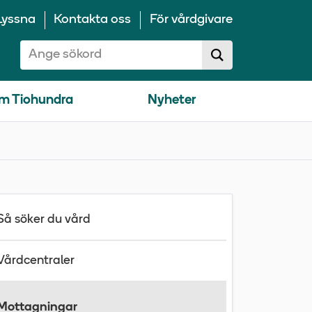
Lyssna
Kontakta oss
För vårdgivare
Sök på 10100:
Sök
sökförslag
m Tiohundra
Nyheter
Så söker du vård
Vårdcentraler
Mottagningar