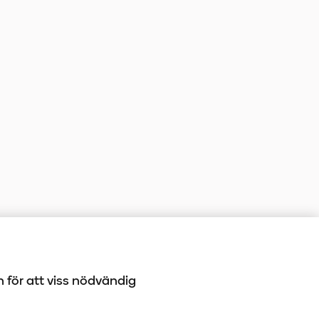
h för att viss nödvändig
-10 100