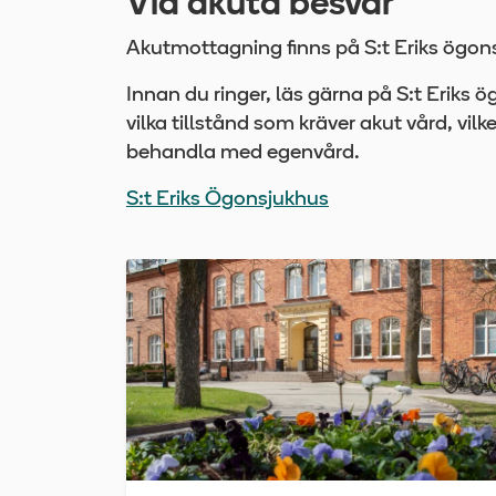
Vid akuta besvär
Akutmottagning finns på S:t Eriks ögonsj
Innan du ringer, läs gärna på S:t Eriks
vilka tillstånd som kräver akut vård, vi
behandla med egenvård.
S:t Eriks Ögonsjukhus