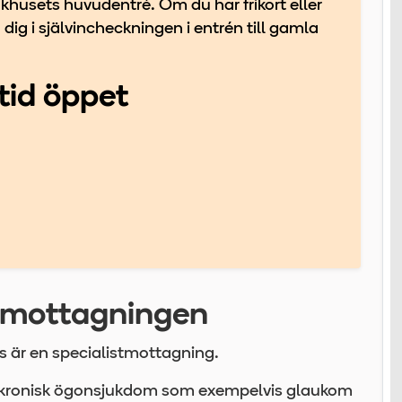
ukhusets huvudentré. Om du har frikort eller
a dig i självincheckningen i entrén till gamla
ltid öppet
nmottagningen
 är en specialistmottagning.
 en kronisk ögonsjukdom som exempelvis glaukom