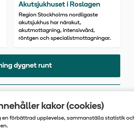
Akutsjukhuset i Roslagen
Region Stockholms nordligaste
akutsjukhus har närakut,
akutmottagning, intensivvård,
röntgen och specialistmottagningar.
vning dygnet runt
nehåller kakor (cookies)
ig en förbättrad upplevelse, sammanställa statistik oc
sen.
laget Tiohundra | Box 905 | 761 29 Norrtälje | Tel: 0176