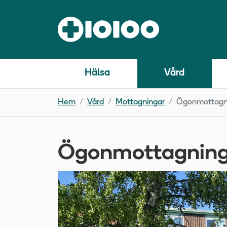
Hälsa
Vård
Hem
Vård
Mottagningar
Ögonmottagn
Ögonmottagnin