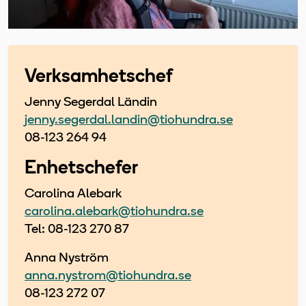
Verksamhetschef
Jenny Segerdal Ländin
jenny.segerdal.landin@tiohundra.se
08-123 264 94
Enhetschefer
Carolina Alebark
carolina.alebark@tiohundra.se
Tel: 08-123 270 87
Anna Nyström
anna.nystrom@tiohundra.se
08-123 272 07