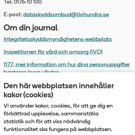
Tel: 0176-10 100
E-post:
dataskyddsombud@tiohundra.se
Om din journal
Integritetsskyddsmyndighetens webbplats
Inspektionen för vård och omsorg (IVO)
1177, mer information om hur dina personuppgifter
hanteras inom vården
Den här webbplatsen innehåller
Senast uppdaterad
kakor (cookies)
2025-08-06
Vi använder kakor, cookies, för att ge dig en
förbättrad upplevelse, sammanställa
statistik och för att viss nödvändig
funktionalitet ska fungera på webbplatsen.
Vårdbolaget Tiohundra | Box 905 | 761 29 Norrtälje