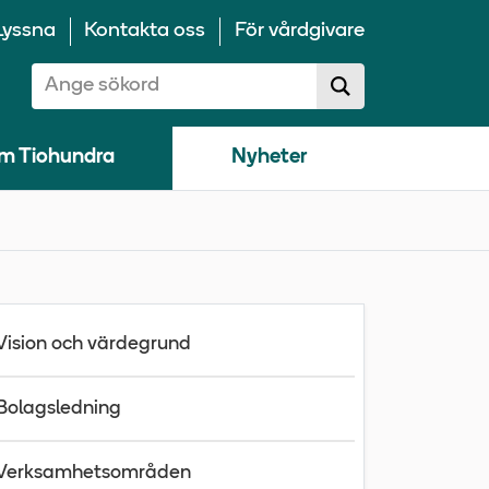
Lyssna
Kontakta oss
För vårdgivare
Sök på 10100:
Sök
sökförslag
m Tiohundra
Nyheter
Vision och värdegrund
Bolagsledning
Verksamhetsområden