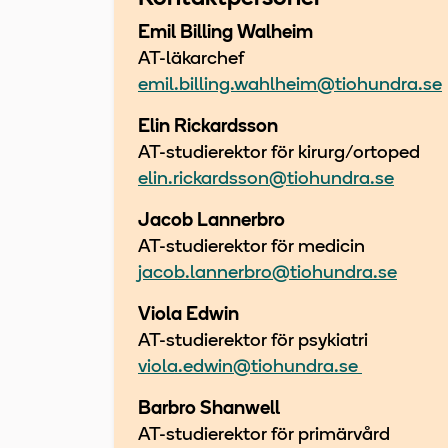
Emil Billing Walheim
AT-läkarchef
emil.billing.wahlheim@tiohundra.se
Elin Rickardsson
AT-studierektor för kirurg/ortoped
elin.rickardsson@tiohundra.se
Jacob Lannerbro
AT-studierektor för medicin
jacob.lannerbro@tiohundra.se
Viola Edwin
AT-studierektor för psykiatri
viola.edwin@tiohundra.se
Barbro Shanwell
AT-studierektor för primärvård