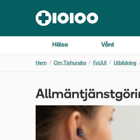
Hälsa
Vård
Hem
Om Tiohundra
FoUUI
Utbildning
Allmäntjänstgöri