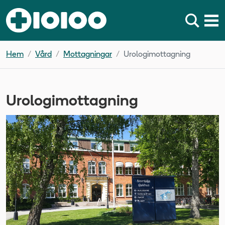
Hem
Vård
Mottagningar
Urologimottagning
Urologimottagning