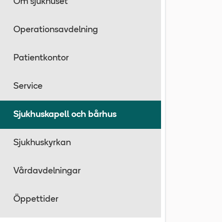
Om sjukhuset
Operationsavdelning
Patientkontor
Service
Sjukhuskapell och bårhus
Sjukhuskyrkan
Vårdavdelningar
Öppettider