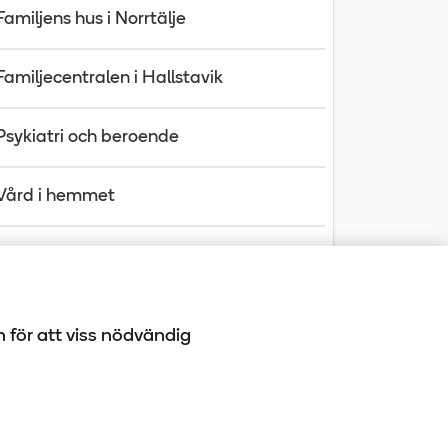
Familjens hus i Norrtälje
Familjecentralen i Hallstavik
Psykiatri och beroende
Vård i hemmet
Din journal
h för att viss nödvändig
-10 100
book
LinkedIn