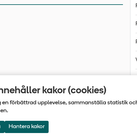
nehåller kakor (cookies)
ig en förbättrad upplevelse, sammanställa statistik oc
sen.
laget Tiohundra | Box 905 | 761 29 Norrtälje | Tel: 0176
a
Hantera kakor
Om webbplatsen
Webbkarta
Följ oss på Face
Följ oss på 