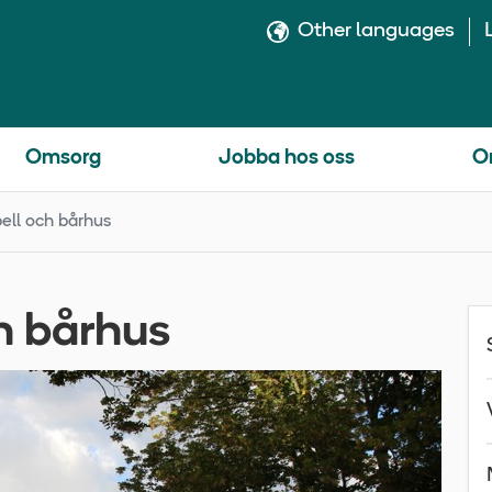
Other languages
Omsorg
Jobba hos oss
O
ell och bårhus
h bårhus