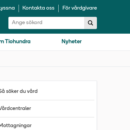
Lyssna
Kontakta oss
För vårdgivare
Sök på 10100:
Sök
sökförslag
m Tiohundra
Nyheter
Så söker du vård
Vårdcentraler
Mottagningar