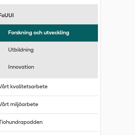
FoUUI
Forskning och utveckling
Utbildning
Innovation
Vårt kvalitetsarbete
Vårt miljöarbete
Tiohundrapodden