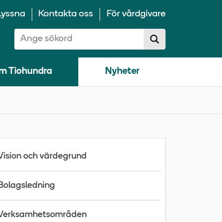
Lyssna
Kontakta oss
För vårdgivare
Sök på 10100:
Sök
sökförslag
m Tiohundra
Nyheter
Vision och värdegrund
Bolagsledning
Verksamhetsområden