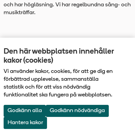
och har högläsning. Vi har regelbundna sång- och
musikträffar.
Den här webbplatsen innehåller
Senast uppdaterad
kakor (cookies)
2025-11-06
Vi använder kakor, cookies, för att ge dig en
förbättrad upplevelse, sammanställa
statistik och för att viss nödvändig
funktionalitet ska fungera på webbplatsen.
Vårdbolaget Tiohundra | Box 905 | 761 29 Norrtälje
| Tel: 0176-10 100
Godkänn alla
Godkänn nödvändiga
Om webbplatsen
Webbkarta
Hantera kakor
Följ oss på Facebook
Följ oss på LinkedIn