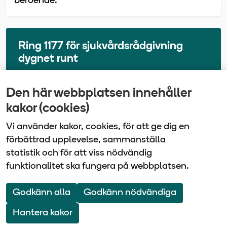
beroende.
Ring 1177 för sjukvårdsrådgivning
dygnet runt
Den här webbplatsen innehåller
Senast uppdaterad
kakor (cookies)
2025-10-20
Vi använder kakor, cookies, för att ge dig en
förbättrad upplevelse, sammanställa
statistik och för att viss nödvändig
funktionalitet ska fungera på webbplatsen.
Vårdbolaget Tiohundra | Box 905 | 761 29 Norrtälje
| Tel: 0176-10 100
Godkänn alla
Godkänn nödvändiga
Om webbplatsen
Webbkarta
Hantera kakor
Följ oss på Facebook
Följ oss på LinkedIn