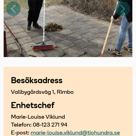
Föregående
Näst
Besöksadress
Vallbygårdsväg 1, Rimbo
Enhetschef
Marie-Louise Viklund
Telefon: 08-123 271 94
E-post:
marie-louise.viklund@tiohundra.se