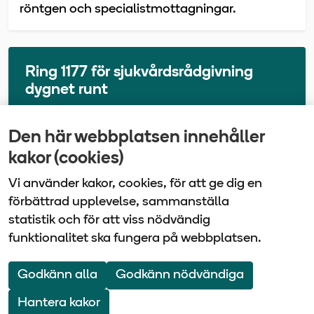
röntgen och specialistmottagningar.
Ring 1177 för sjukvårdsrådgivning
dygnet runt
Den här webbplatsen innehåller
Senast uppdaterad
kakor (cookies)
2026-05-26
Vi använder kakor, cookies, för att ge dig en
förbättrad upplevelse, sammanställa
statistik och för att viss nödvändig
funktionalitet ska fungera på webbplatsen.
Vårdbolaget Tiohundra | Box 905 | 761 29 Norrtälje
| Tel: 0176-10 100
Godkänn alla
Godkänn nödvändiga
Om webbplatsen
Webbkarta
Hantera kakor