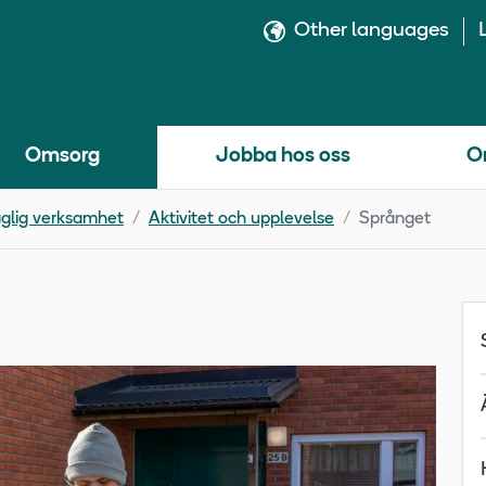
Other languages
Omsorg
Jobba hos oss
O
glig verksamhet
Aktivitet och upplevelse
Språnget