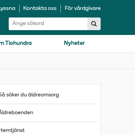
Lyssna
Kontakta oss
För vårdgivare
Sök på 10100:
Sök
sökförslag
m Tiohundra
Nyheter
Så söker du äldreomsorg
Äldreboenden
Hemtjänst