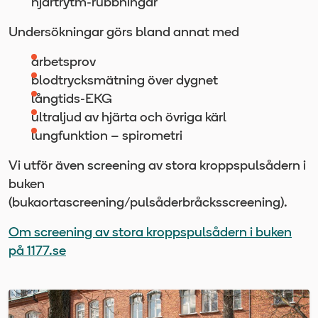
hjärtrytm-rubbningar
Undersökningar görs bland annat med
arbetsprov
blodtrycksmätning över dygnet
långtids-EKG
ultraljud av hjärta och övriga kärl
lungfunktion – spirometri
Vi utför även screening av stora kroppspulsådern i
buken
(bukaortascreening/pulsåderbråcksscreening).
Om screening av stora kroppspulsådern i buken
på 1177.se