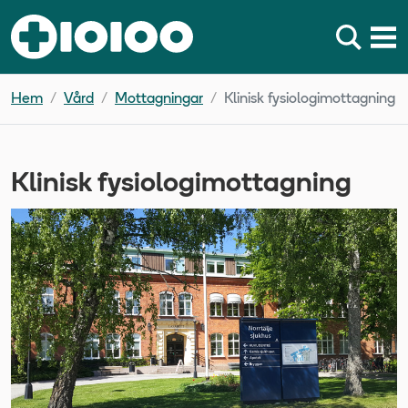
Hem
Vård
Mottagningar
Klinisk fysiologimottagning
Klinisk fysiologimottagning