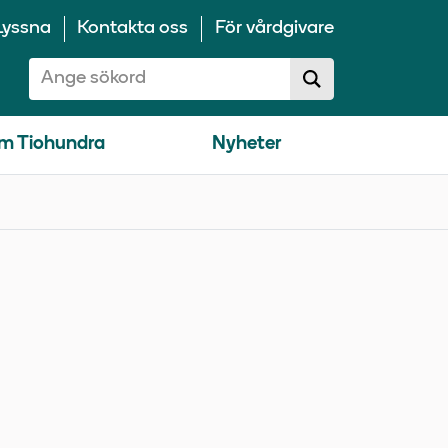
Lyssna
Kontakta oss
För vårdgivare
Sök på 10100:
Sök
sökförslag
m Tiohundra
Nyheter