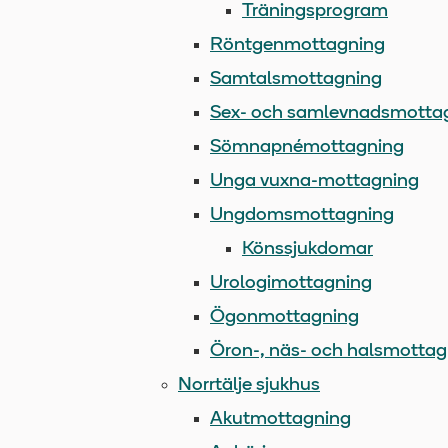
Träningsprogram
Röntgenmottagning
Samtalsmottagning
Sex- och samlevnadsmotta
Sömnapnémottagning
Unga vuxna-mottagning
Ungdomsmottagning
Könssjukdomar
Urologimottagning
Ögonmottagning
Öron-, näs- och halsmottag
Norrtälje sjukhus
Akutmottagning