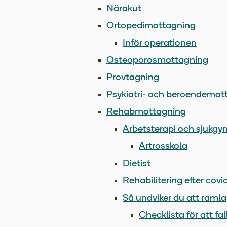
Närakut
Ortopedimottagning
Inför operationen
Osteoporosmottagning
Provtagning
Psykiatri- och beroendemot
Rehabmottagning
Arbetsterapi och sjukgy
Artrosskola
Dietist
Rehabilitering efter covi
Så undviker du att ramla
Checklista för att f