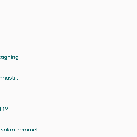
tagning
mnastik
d-19
allsäkra hemmet