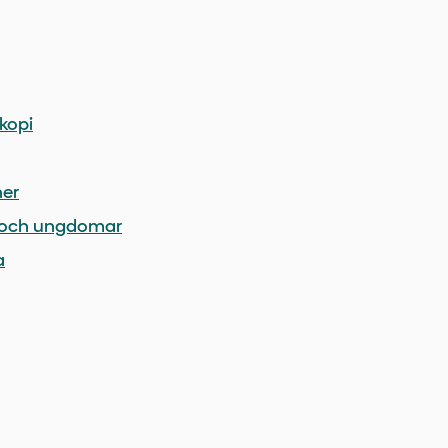
skopi
ner
n och ungdomar
a