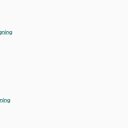
gning
ning