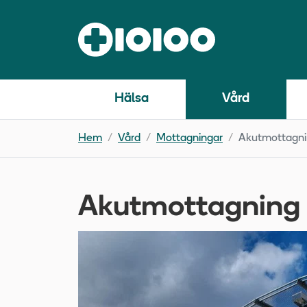
Hälsa
Vård
Hem
Vård
Mottagningar
Akutmottagn
Akutmottagning