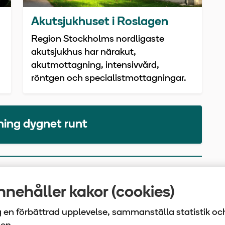
Akutsjukhuset i Roslagen
Region Stockholms nordligaste
akutsjukhus har närakut,
akutmottagning, intensivvård,
röntgen och specialistmottagningar.
vning dygnet runt
nehåller kakor (cookies)
ig en förbättrad upplevelse, sammanställa statistik oc