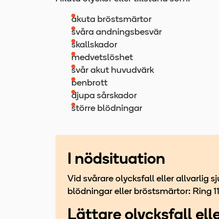
akuta bröstsmärtor
svåra andningsbesvär
skallskador
medvetslöshet
svår akut huvudvärk
benbrott
djupa sårskador
större blödningar
I nödsituation
Vid svårare olycksfall eller allvarli
blödningar eller bröstsmärtor: Ring 1
Lättare olycksfall ell