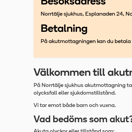
Besöksadress
Norrtälje sjukhus, Esplanaden 24, No
Betalning
På akutmottagningen kan du betala me
Välkommen till aku
På Norrtälje sjukhus akutmottagning tar
olycksfall eller sjukdomstillstånd.
Vi tar emot både barn och vuxna.
Vad bedöms som akut
Akuta olyckor eller tillstånd som: