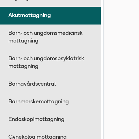
Akutmottagning
Barn- och ungdomsmedicinsk
mottagning
Barn- och ungdomspsykiatrisk
mottagning
Barnavårdscentral
Barnmorskemottagning
Endoskopimottagning
Gynekologimottagning