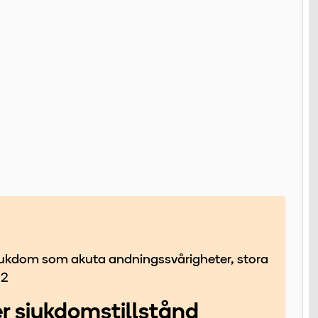
g sjukdom som akuta andningssvårigheter, stora
12
er sjukdomstillstånd