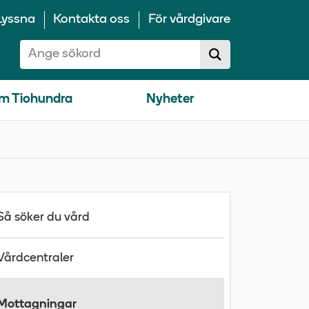
Lyssna
Kontakta oss
För vårdgivare
Sök på 10100:
Sök
sökförslag
m Tiohundra
Nyheter
Så söker du vård
Vårdcentraler
Mottagningar