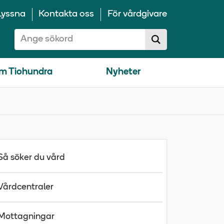
Lyssna
Kontakta oss
För vårdgivare
Sök på 10100:
Sök
sökförslag
m Tiohundra
Nyheter
Så söker du vård
Vårdcentraler
Mottagningar