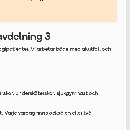
avdelning 3
logipatienter. Vi arbetar både med akutfall och
.
erskor, undersköterskor, sjukgymnast och
et. Varje vardag finns också en eller två