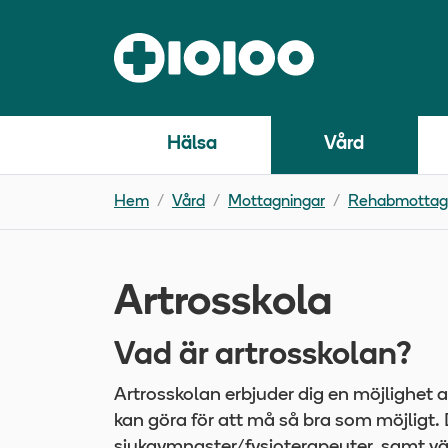
Hälsa
Vård
Hem
Vård
Mottagningar
Rehabmottag
Artrosskola
Vad är artrosskolan?
Artrosskolan erbjuder dig en möjlighet a
kan göra för att må så bra som möjligt
sjukgymnaster/fysioterapeuter, samt v