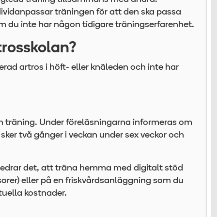
vidanpassar träningen för att den ska passa
om du inte har någon tidigare träningserfarenhet.
trosskolan?
erad artros i höft- eller knäleden och inte har
ch träning. Under föreläsningarna informeras om
 sker två gånger i veckan under sex veckor och
öredrar det, att träna hemma med digitalt stöd
sorer) eller på en friskvårdsanläggning som du
ntuella kostnader.