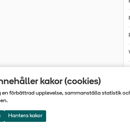
nehåller kakor (cookies)
ig en förbättrad upplevelse, sammanställa statistik oc
sen.
laget Tiohundra | Box 905 | 761 29 Norrtälje | Tel: 0176
a
Hantera kakor
Om webbplatsen
Webbkarta
Följ oss på Face
Följ oss på 