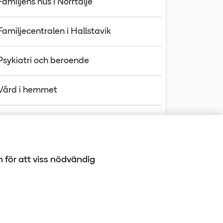
Familjens hus i Norrtälje
Familjecentralen i Hallstavik
Psykiatri och beroende
Vård i hemmet
Din journal
h för att viss nödvändig
-10 100
book
LinkedIn