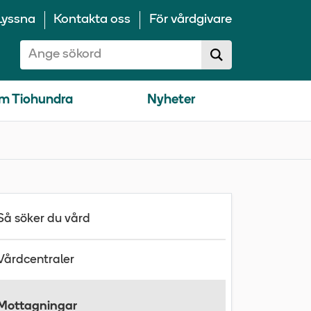
Lyssna
Kontakta oss
För vårdgivare
Sök på 10100:
Sök
sökförslag
m Tiohundra
Nyheter
Så söker du vård
Vårdcentraler
Mottagningar