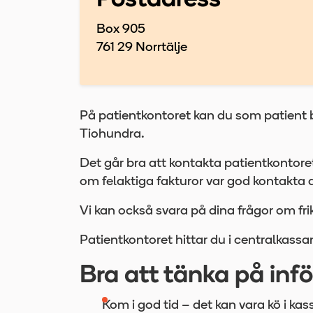
Postadress
Box 905
761 29 Norrtälje
På patientkontoret kan du som patient b
Tiohundra.
Det går bra att kontakta patientkontoret
om felaktiga fakturor var god kontakta 
Vi kan också svara på dina frågor om fr
Patientkontoret hittar du i centralkassan 
Bra att tänka på infö
Kom i god tid – det kan vara kö i ka