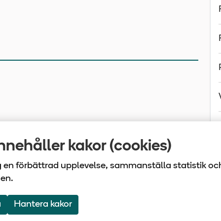
nehåller kakor (cookies)
ig en förbättrad upplevelse, sammanställa statistik oc
sen.
laget Tiohundra | Box 905 | 761 29 Norrtälje | Tel: 0176
a
Hantera kakor
Om webbplatsen
Webbkarta
Följ oss på Face
Följ oss på 