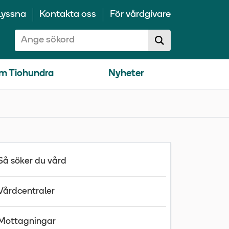
Lyssna
Kontakta oss
För vårdgivare
Sök på 10100:
Sök
sökförslag
m Tiohundra
Nyheter
Så söker du vård
Vårdcentraler
Mottagningar