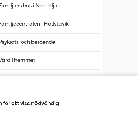
Familjens hus i Norrtälje
Familjecentralen i Hallstavik
Psykiatri och beroende
Vård i hemmet
Din journal
h för att viss nödvändig
-10 100
book
LinkedIn