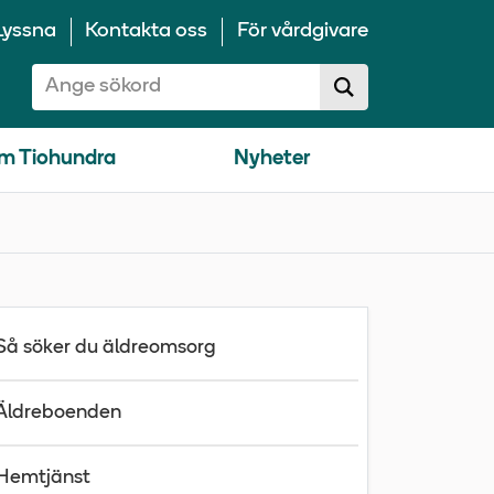
Lyssna
Kontakta oss
För vårdgivare
Sök på 10100:
Sök
sökförslag
m Tiohundra
Nyheter
Så söker du äldreomsorg
Äldreboenden
Hemtjänst