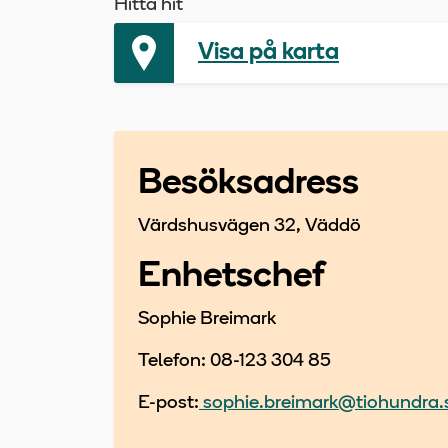
Hitta hit
Visa på karta
Besöksadress
Värdshusvägen 32, Väddö
Enhetschef
Sophie Breimark
Telefon: 08-123 304 85
E-post:
sophie.breimark@tiohundra.