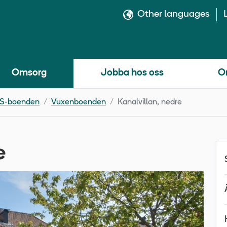
Other languages
Omsorg
Jobba hos oss
O
S-boenden
Vuxenboenden
Kanalvillan, nedre
e