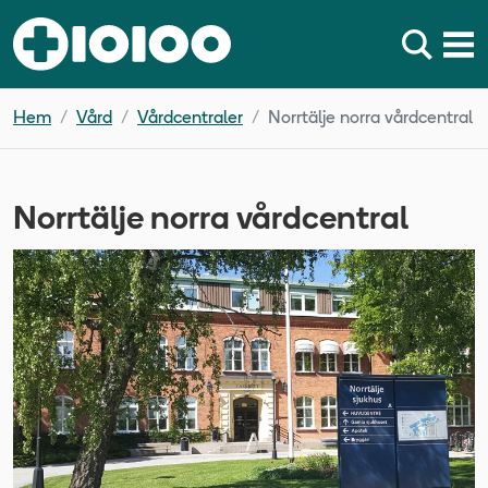
Hem
Vård
Vårdcentraler
Norrtälje norra vårdcentral
Norrtälje norra vårdcentral