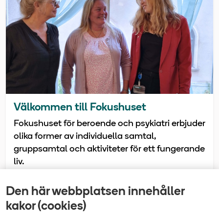
Välkommen till Fokushuset
Fokushuset för beroende och psykiatri erbjuder
olika former av individuella samtal,
gruppsamtal och aktiviteter för ett fungerande
liv.
Den här webbplatsen innehåller
Senast uppdaterad
kakor (cookies)
2025-11-05