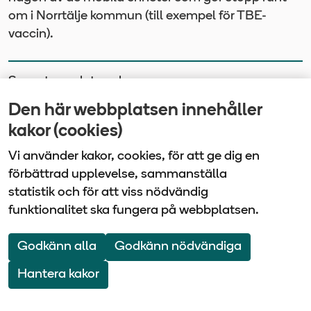
om i Norrtälje kommun (till exempel för TBE-
vaccin).
Senast uppdaterad
2026-01-13
Den här webbplatsen innehåller
kakor (cookies)
Vi använder kakor, cookies, för att ge dig en
Vårdbolaget Tiohundra | Box 905 | 761 29 Norrtälje
förbättrad upplevelse, sammanställa
| Tel: 0176-10 100
statistik och för att viss nödvändig
funktionalitet ska fungera på webbplatsen.
Om webbplatsen
Webbkarta
Godkänn alla
Godkänn nödvändiga
Följ oss på Facebook
Följ oss på LinkedIn
Hantera kakor