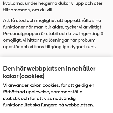
kvällarna, under helgerna dukar vi upp och äter
tillsammans, om du vill.
Att få stöd och möjlighet att upprätthålla sina
funktioner när man blir äldre, tycker vi är viktigt.
Personalgruppen är stabil och trivs. Ingenting är
omöjligt, vi hittar nya lösningar när problem
uppstår och vi finns tillgängliga dygnet runt.
Den här webbplatsen innehåller
Senast uppdaterad
kakor (cookies)
2025-11-07
Vi använder kakor, cookies, för att ge dig en
förbättrad upplevelse, sammanställa
statistik och för att viss nödvändig
funktionalitet ska fungera på webbplatsen.
Vårdbolaget Tiohundra | Box 905 | 761 29 Norrtälje