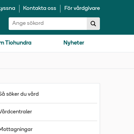
Lyssna
Kontakta oss
För vårdgivare
Sök på 10100:
Sök
sökförslag
m Tiohundra
Nyheter
Så söker du vård
Vårdcentraler
Mottagningar