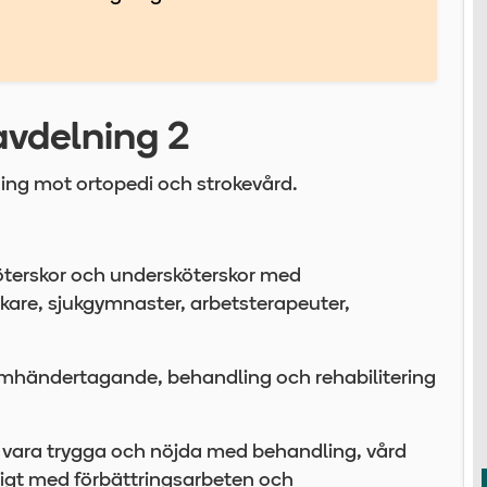
avdelning 2
ning mot ortopedi och strokevård.
köterskor och undersköterskor med
kare, sjukgymnaster, arbetsterapeuter,
 omhändertagande, behandling och rehabilitering
l vara trygga och nöjda med behandling, vård
igt med förbättringsarbeten och