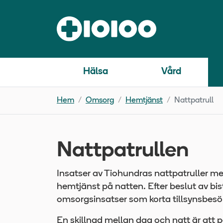
Hälsa
Vård
Hem
Omsorg
Hemtjänst
Nattpatrull
Nattpatrullen
Insatser av Tiohundras nattpatruller m
hemtjänst på natten. Efter beslut av bi
omsorgsinsatser som korta tillsynsbes
En skillnad mellan dag och natt är att 