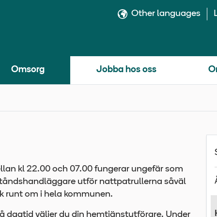
Other languages
Omsorg
Jobba hos oss
O
ellan kl 22.00 och 07.00 fungerar ungefär som
ståndshandläggare utför nattpatrullerna såväl
ök runt om i hela kommunen.
på dagtid väljer du din hemtjänstutförare. Under