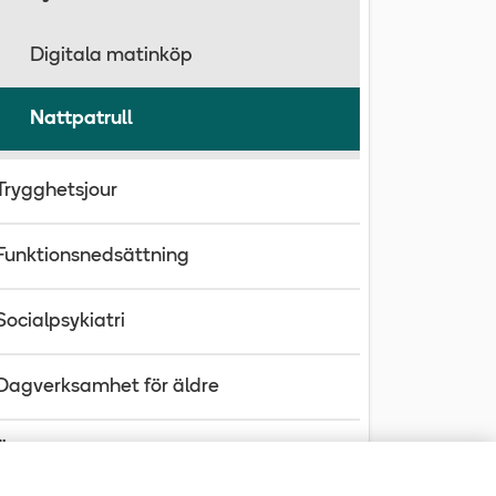
Digitala matinköp
Nattpatrull
Trygghetsjour
Funktionsnedsättning
Socialpsykiatri
Dagverksamhet för äldre
Öppen förskola