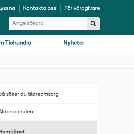
Lyssna
Kontakta oss
För vårdgivare
Sök på 10100:
Sök
sökförslag
m Tiohundra
Nyheter
Så söker du äldreomsorg
Äldreboenden
Hemtjänst