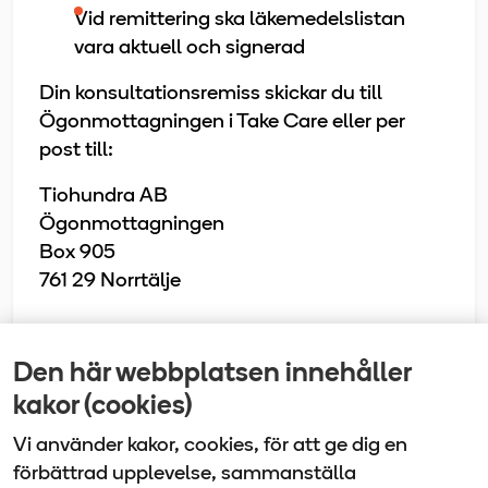
Vid remittering ska läkemedelslistan
vara aktuell och signerad
Din konsultationsremiss skickar du till
Ögonmottagningen i Take Care eller per
post till:
Tiohundra AB
Ögonmottagningen
Box 905
761 29 Norrtälje
Den här webbplatsen innehåller
Senast uppdaterad
kakor (cookies)
2025-02-06
Vi använder kakor, cookies, för att ge dig en
förbättrad upplevelse, sammanställa