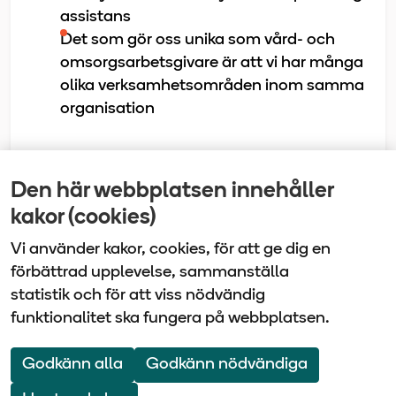
assistans
Det som gör oss unika som vård- och
omsorgsarbetsgivare är att vi har många
olika verksamhetsområden inom samma
organisation
Den här webbplatsen innehåller
Senast uppdaterad
kakor (cookies)
2025-02-25
Vi använder kakor, cookies, för att ge dig en
förbättrad upplevelse, sammanställa
statistik och för att viss nödvändig
funktionalitet ska fungera på webbplatsen.
Vårdbolaget Tiohundra | Box 905 | 761 29 Norrtälje
| Tel: 0176-10 100
Godkänn alla
Godkänn nödvändiga
Om webbplatsen
Webbkarta