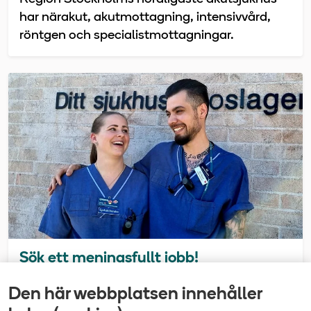
har närakut, akutmottagning, intensivvård,
röntgen och specialistmottagningar.
Sök ett meningsfullt jobb!
Vill du göra skillnad på riktigt? Välkommen till
Den här webbplatsen innehåller
Tiohundra! Vi jobbar med hälsa, vård och