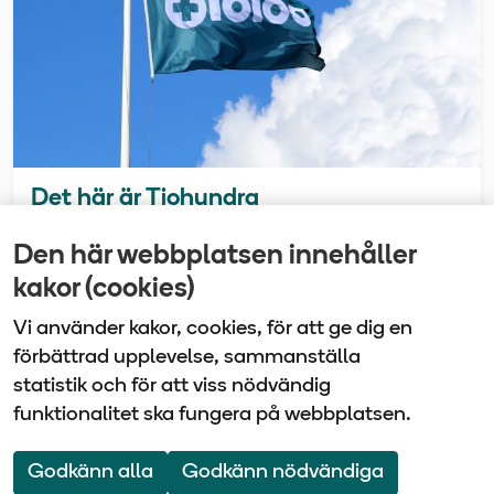
Det här är Tiohundra
Sammanslagningen av sjukvård och omsorg i
Den här webbplatsen innehåller
samma företag gör vårdbolaget Tiohundra
kakor (cookies)
unikt i Sverige.
Vi använder kakor, cookies, för att ge dig en
förbättrad upplevelse, sammanställa
statistik och för att viss nödvändig
funktionalitet ska fungera på webbplatsen.
Vårdbolaget Tiohundra | Box 905 | 761 29 Norrtälje
| Tel: 0176-10 100
Godkänn alla
Godkänn nödvändiga