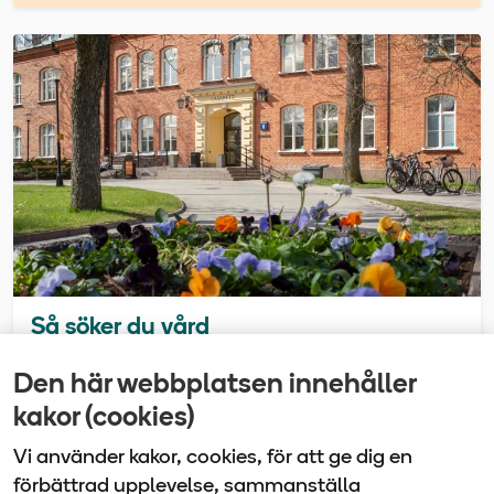
Så söker du vård
Alltid öppet, 1177, vårdcentralen, närakuten
Den här webbplatsen innehåller
eller akuten? Här finns information om var du
kakor (cookies)
kan vända dig för att få hjälp.
Vi använder kakor, cookies, för att ge dig en
förbättrad upplevelse, sammanställa