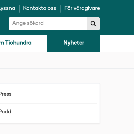
Lyssna
Kontakta oss
För vårdgivare
Sök på 10100:
Sök
sökförslag
m Tiohundra
Nyheter
Press
Podd