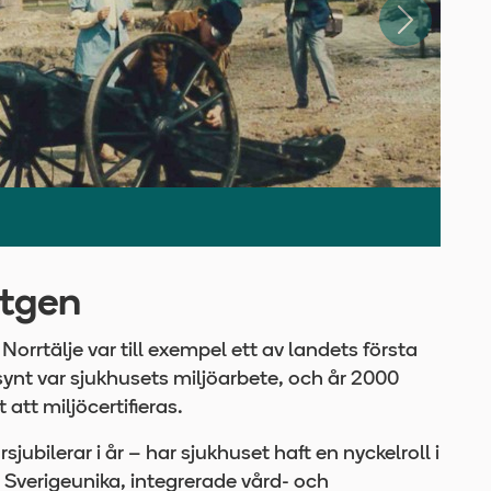
Nästa
ldre lasarettet.
ntgen
orrtälje var till exempel ett av landets första
msynt var sjukhusets miljöarbete, och år 2000
 att miljöcertifieras.
ubilerar i år – har sjukhuset haft en nyckelroll i
 Sverigeunika, integrerade vård- och