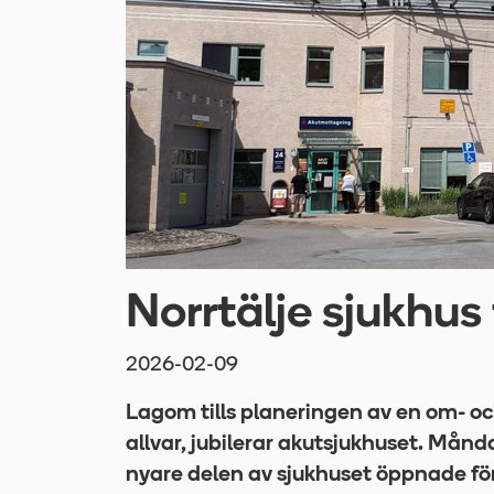
Norrtälje sjukhus 
2026-02-09
Lagom tills planeringen av en om- och
allvar, jubilerar akutsjukhuset. Mån
nyare delen av sjukhuset öppnade fö