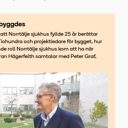
t byggdes
tt Norrtälje sjukhus fyllde 25 år berättar
Tiohundra och projektledare för bygget, hur
nde roll Norrtälje sjukhus kom att ha när
öran Hägerfelth samtalar med Peter Graf,