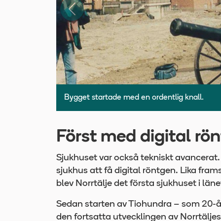
Föregående
Det nya sjukhuset byggs intill det hundra år ä
Först med digital rö
Sjukhuset var också tekniskt avancerat. N
sjukhus att få digital röntgen. Lika fra
blev Norrtälje det första sjukhuset i länet
Sedan starten av Tiohundra – som 20-årsj
den fortsatta utvecklingen av Norrtäljes