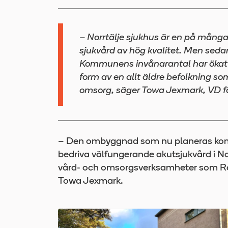
– Norrtälje sjukhus är en på många 
sjukvård av hög kvalitet. Men seda
Kommunens invånarantal har ökat 
form av en allt äldre befolkning s
omsorg, säger Towa Jexmark, VD f
– Den ombyggnad som nu planeras komme
bedriva välfungerande akutsjukvård i N
vård- och omsorgsverksamheter som Re
Towa Jexmark.