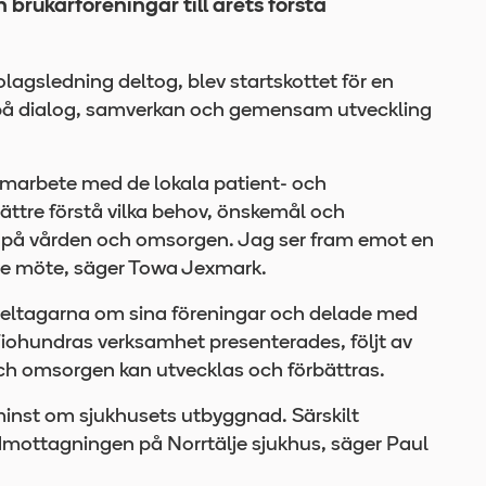
 brukarföreningar till årets första
lagsledning deltog, blev startskottet för en
 på dialog, samverkan och gemensam utveckling
 samarbete med de lokala patient- och
bättre förstå vilka behov, önskemål och
r på vården och omsorgen. Jag ser fram emot en
nde möte, säger Towa Jexmark.
deltagarna om sina föreningar och delade med
Tiohundras verksamhet presenterades, följt av
 omsorgen kan utvecklas och förbättras.
minst om sjukhusets utbyggnad. Särskilt
dmottagningen på Norrtälje sjukhus, säger Paul