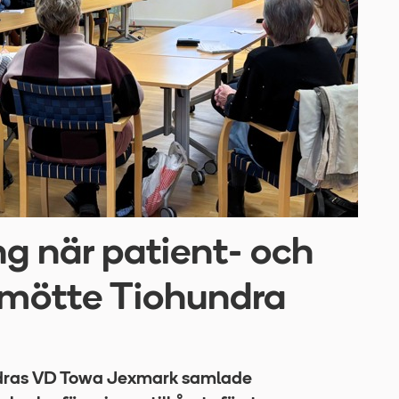
 när patient- och
 mötte Tiohundra
dras VD Towa Jexmark samlade