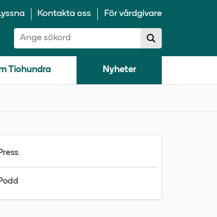
Lyssna
Kontakta oss
För vårdgivare
Sök på 10100:
Sök
sökförslag
m Tiohundra
Nyheter
Press
Podd