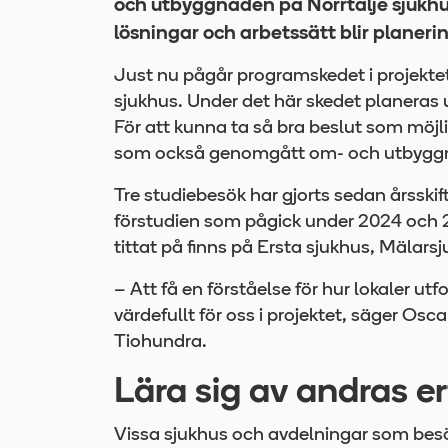
och utbyggnaden på Norrtälje sjukhu
lösningar och arbetssätt blir planeri
Just nu pågår programskedet i projekte
sjukhus. Under det här skedet planeras 
För att kunna ta så bra beslut som möjl
som också genomgått om- och utbygg
Tre studiebesök har gjorts sedan årsskif
förstudien som pågick under 2024 och 
tittat på finns på Ersta sjukhus, Mälar
– Att få en förståelse för hur lokaler ut
värdefullt för oss i projektet, säger Osc
Tiohundra.
Lära sig av andras e
Vissa sjukhus och avdelningar som besö