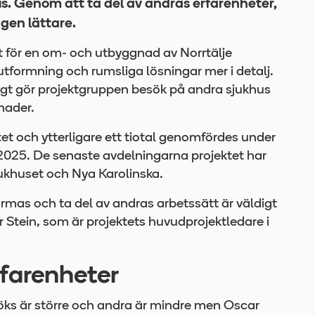
s. Genom att ta del av andras erfarenheter,
ngen lättare.
t för en om- och utbyggnad av Norrtälje
utformning och rumsliga lösningar mer i detalj.
igt gör projektgruppen besök på andra sjukhus
nader.
tet och ytterligare ett tiotal genomfördes under
2025. De senaste avdelningarna projektet har
sjukhuset och Nya Karolinska.
formas och ta del av andras arbetssätt är väldigt
ar Stein, som är projektets huvudprojektledare i
rfarenheter
ks är större och andra är mindre men Oscar