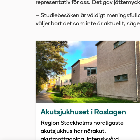
representativ för oss. Det gav jättemyc
– Studiebesöken är väldigt meningsfulla
väljer bort det som inte är aktuellt, säg
Akutsjukhuset i Roslagen
Region Stockholms nordligaste
akutsjukhus har närakut,
akutmottagning, intensivvård,