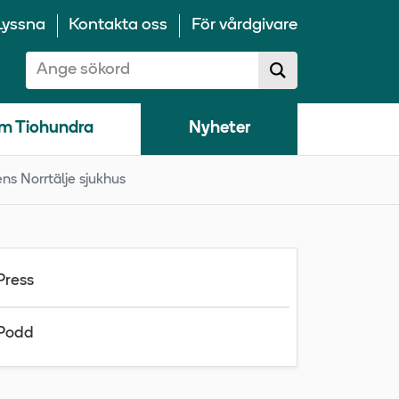
Lyssna
Kontakta oss
För vårdgivare
Sök på 10100:
Sök
sökförslag
m Tiohundra
Nyheter
ens Norrtälje sjukhus
Press
Podd