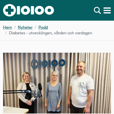
Hem
Nyheter
Podd
Diabetes - utvecklingen, vården och vardagen