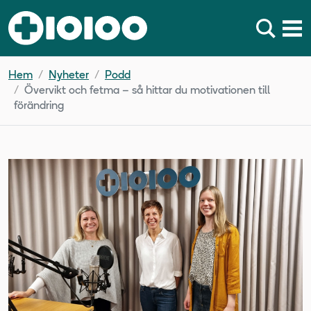
Hem
Nyheter
Podd
Övervikt och fetma – så hittar du motivationen till
förändring