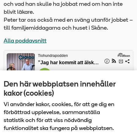
och vad han skulle ha jobbat med om han inte
blivit läkare.
Peter tar oss också med en sväng utanför jobbet –
till familjemiddagarna och huset i Skåne.
Alla poddavsnitt
Den här webbplatsen innehåller
kakor (cookies)
Vi använder kakor, cookies, för att ge dig en
förbättrad upplevelse, sammanställa
statistik och för att viss nödvändig
funktionalitet ska fungera på webbplatsen.
Vårdbolaget Tiohundra | Box 905 | 761 29 Norrtälje