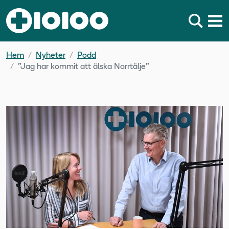
Hem
Nyheter
Podd
”Jag har kommit att älska Norrtälje”