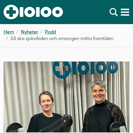
Hem
Nyheter
Podd
Så ska sjukvården och omsorgen möta framtiden