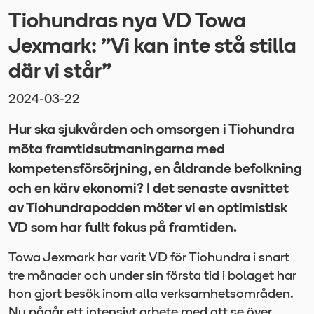
Tiohundras nya VD Towa
Jexmark: ”Vi kan inte stå stilla
där vi står”
2024-03-22
Hur ska sjukvården och omsorgen i Tiohundra
möta framtidsutmaningarna med
kompetensförsörjning, en åldrande befolkning
och en kärv ekonomi? I det senaste avsnittet
av Tiohundrapodden möter vi en optimistisk
VD som har fullt fokus på framtiden.
Towa Jexmark har varit VD för Tiohundra i snart
tre månader och under sin första tid i bolaget har
hon gjort besök inom alla verksamhetsområden.
Nu pågår ett intensivt arbete med att se över