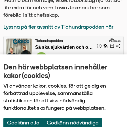
Malmö och Norrtälje, vilket fotbollslag hjärtat slår
lite extra för och vem Towa Jexmark har som
förebild i sitt chefsskap.
Lyssna på fler avsnitt av Tiohundrapodden här
Den här webbplatsen innehåller
kakor (cookies)
Vi använder kakor, cookies, för att ge dig en
förbättrad upplevelse, sammanställa
statistik och för att viss nödvändig
funktionalitet ska fungera på webbplatsen.
Vårdbolaget Tiohundra | Box 905 | 761 29 Norrtälje
| Tel: 0176-10 100
Godkänn alla
Godkänn nödvändiga