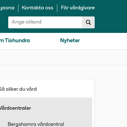
Lyssna
Kontakta oss
För vårdgivare
Sök på 10100:
Sök
sökförslag
m Tiohundra
Nyheter
Så söker du vård
Vårdcentraler
Bergshamra vårdcentral