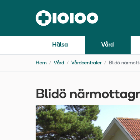
Hälsa
Vård
Hem
Vård
Vårdcentraler
Blidö närmott
Blidö närmottag