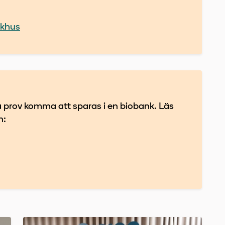
ukhus
a prov komma att sparas i en biobank. Läs
n: