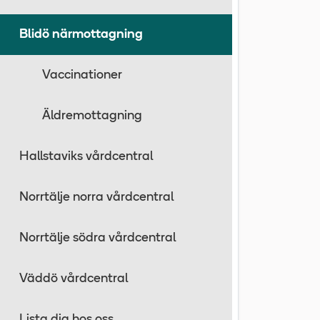
Blidö närmottagning
Vaccinationer
Äldremottagning
Hallstaviks vårdcentral
Norrtälje norra vårdcentral
Norrtälje södra vårdcentral
Väddö vårdcentral
Lista dig hos oss