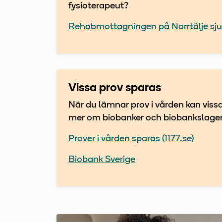
fysioterapeut?
Rehabmottagningen på Norrtälje sj
Vissa prov sparas
När du lämnar prov i vården kan viss
mer om biobanker och biobankslage
Prover i vården sparas (1177.se)
Biobank Sverige