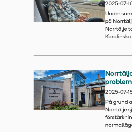
2025-07-1
Under somm
på Norrtälj
Norrtälje 
Karolinska
Norrtälj
problem
2025-07-1
På grund av
Norrtälje s
förstärknin
normalläg