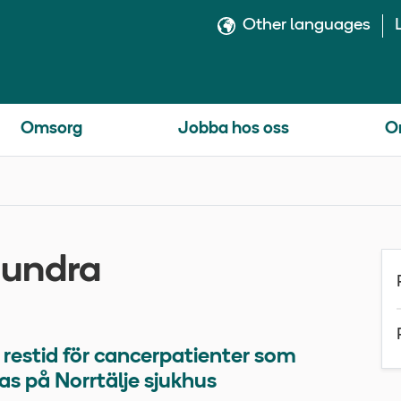
Other languages
Omsorg
Jobba hos oss
O
hundra
restid för cancerpatienter som
s på Norrtälje sjukhus