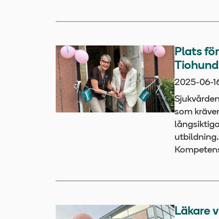
Plats fö
Tiohund
2025-06-1
Sjukvården
som kräver
långsiktig
utbildning
Kompetens
Läkare v