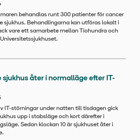
6
aren behandlas runt 300 patienter för cancer
e sjukhus. Behandlingarna kan utföras lokalt i
tack vare ett samarbete mellan Tiohundra och
 Universitetssjukhuset.
e sjukhus åter i normalläge efter IT-
5
 IT-störningar under natten till tisdagen gick
jukhus upp i stabsläge och kort därefter i
gsläge. Sedan klockan 10 är sjukhuset åter i
e.