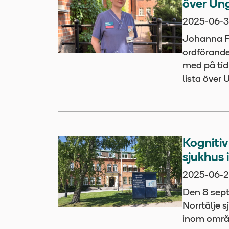
över Un
2025-06-
Johanna Fo
ordförande 
med på ti
lista över
Kognitiv
sjukhus 
2025-06-
Den 8 sept
Norrtälje 
inom områd