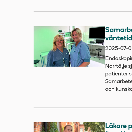
Samarbe
väntetid
2025-07-0
Endoskopi
Norrtälje s
patienter 
Samarbetet
och kunska
Läkare p