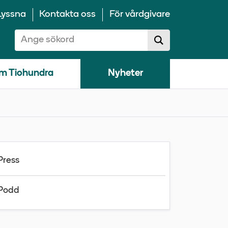
Lyssna
Kontakta oss
För vårdgivare
Sök på 10100:
Sök
sökförslag
m Tiohundra
Nyheter
Press
Podd