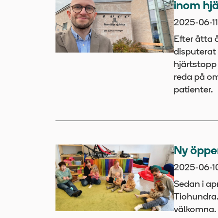
inom hjä
2025-06-11
Efter åtta 
disputerat
hjärtstopp 
reda på om
patienter.
Ny öppen
2025-06-1
Sedan i apr
Tiohundra. 
välkomna. 