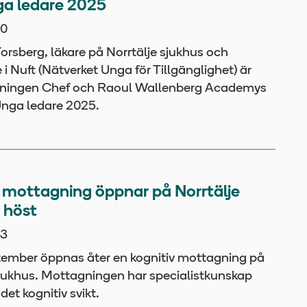
ga ledare 2025
30
rsberg, läkare på Norrtälje sjukhus och
i Nuft (Nätverket Unga för Tillgänglighet) är
dningen Chef och Raoul Wallenberg Academys
 Unga ledare 2025.
 mottagning öppnar på Norrtälje
i höst
23
ember öppnas åter en kognitiv mottagning på
sjukhus. Mottagningen har specialistkunskap
et kognitiv svikt.