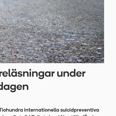
reläsningar under
 dagen
hundra internationella suicidpreventiva