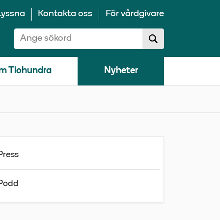
Lyssna
Kontakta oss
För vårdgivare
Sök på 10100:
Sök
sökförslag
m Tiohundra
Nyheter
Press
Podd