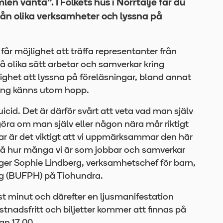
 vänta”. I Folkets hus i Norrtälje får du
från olika verksamheter och lyssna på
år möjlighet att träffa representanter från
 olika sätt arbetar och samverkar kring
lighet att lyssna på föreläsningar, bland annat
ting känns utom hopp.
icid. Det är därför svårt att veta vad man själv
göra om man själv eller någon nära mår riktigt
ar är det viktigt att vi uppmärksammar den här
på hur många vi är som jobbar och samverkar
säger Sophie Lindberg, verksamhetschef för barn,
ing (BUFPH) på Tiohundra.
yst minut och därefter en ljusmanifestation
tnadsfritt och biljetter kommer att finnas på