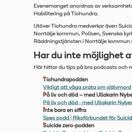
Evenemanget anordnas av verksamhetso
Habilitering på Tiohundra.
Utöver Tiohundra medverkar även Suicid
Norrtälje kommun, Polisen, Svenska kyr
Räddningstjänsten i Norrtälje kommun s
Har du inte möjlighet 
Här hittar du tips på bra podcasts och m
Tiohundrapodden
Viktigt att våga prata om självmord
På liv och död – med Ullakarin Nyb
På liv och död - med Ullakarin Nyber
Inte bara en siffra
Spes podd | Riksförbundet för Suic
Suicide zero-podden