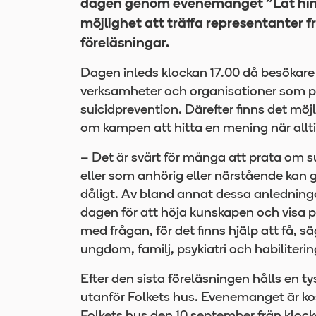
dagen genom evenemanget ”Låt himlen
möjlighet att träffa representanter 
föreläsningar.
Dagen inleds klockan 17.00 då besökare f
verksamheter och organisationer som på
suicidprevention. Därefter finns det möj
om kampen att hitta en mening när all
– Det är svårt för många att prata om su
eller som anhörig eller närstående kan 
dåligt. Av bland annat dessa anledning
dagen för att höja kunskapen och visa 
med frågan, för det finns hjälp att få, 
ungdom, familj, psykiatri och habiliter
Efter den sista föreläsningen hålls en t
utanför Folkets hus. Evenemanget är kos