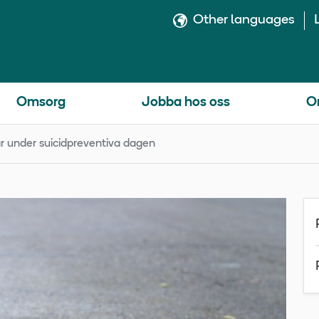
Other languages
Omsorg
Jobba hos oss
O
r under suicidpreventiva dagen