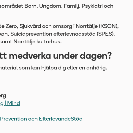
mrådet Barn, Ungdom, Familj, Psykiatri och
e Zero, Sjukvård och omsorg i Norrtälje (KSON),
kan, Suicidprevention efterlevnadsstöd (SPES),
amt Norrtälje kulturhus.
att medverka under dagen?
aterial som kan hjälpa dig eller en anhörig.
erg
g | Mind
idPrevention och EfterlevandeStöd