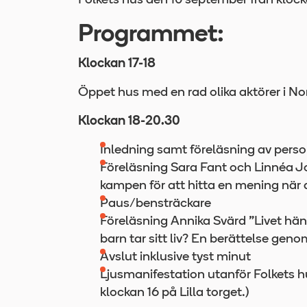
Folkets hus den 10 september från klock
Programmet:
Klockan 17-18
Öppet hus med en rad olika aktörer i No
Klockan 18-20.30
Inledning samt föreläsning av person
Föreläsning Sara Fant och Linnéa Jo
kampen för att hitta en mening när 
Paus/bensträckare
Föreläsning Annika Svärd ”Livet händ
barn tar sitt liv? En berättelse gen
Avslut inklusive tyst minut
Ljusmanifestation utanför Folkets 
klockan 16 på Lilla torget.)