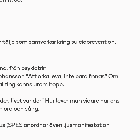
an 17.00.
rrtälje som samverkar kring suicidprevention.
al från psykiatrin
hansson ”Att orka leva, inte bara finnas” Om
allting känns utom hopp.
er, livet vänder” Hur lever man vidare när ens
om ord och sång.
hus (SPES anordnar även ljusmanifestation