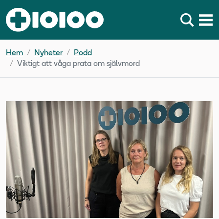
Hem
Nyheter
Podd
Viktigt att våga prata om självmord