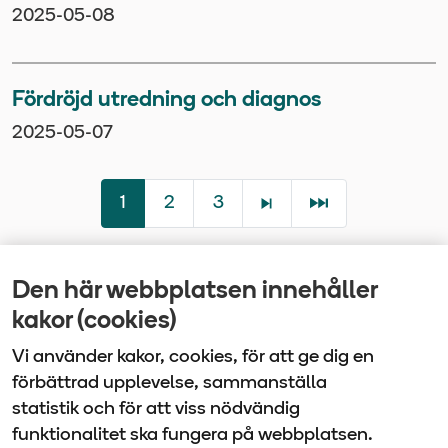
2025-05-08
Fördröjd utredning och diagnos
2025-05-07
1
2
3
Den här webbplatsen innehåller
Senast uppdaterad
kakor (cookies)
2025-10-07
Vi använder kakor, cookies, för att ge dig en
förbättrad upplevelse, sammanställa
statistik och för att viss nödvändig
funktionalitet ska fungera på webbplatsen.
Vårdbolaget Tiohundra | Box 905 | 761 29 Norrtälje