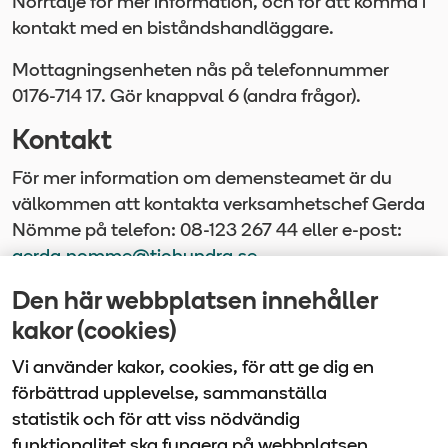
Norrtälje för mer information, och för att komma i
kontakt med en biståndshandläggare.
Mottagningsenheten nås på telefonnummer
0176-714 17. Gör knappval 6 (andra frågor).
Kontakt
För mer information om demensteamet är du
välkommen att kontakta verksamhetschef Gerda
Nömme på telefon: 08-123 267 44 eller e-post:
gerda.nomme@tiohundra.se
Den här webbplatsen innehåller
Senast uppdaterad
kakor (cookies)
2025-03-03
Vi använder kakor, cookies, för att ge dig en
förbättrad upplevelse, sammanställa
statistik och för att viss nödvändig
funktionalitet ska fungera på webbplatsen.