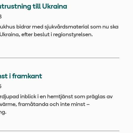
utrustning till Ukraina
8
sjukhus bidrar med sjukvårdsmaterial som nu ska
l Ukraina, efter beslut i regionstyrelsen.
st i framkant
5
ördjupad inblick i en hemtjänst som präglas av
t, värme, framåtanda och inte minst –
ng.