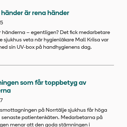
 händer är rena händer
05
r händerna – egentligen? Det fick medarbetare
e sjukhus veta när hygienläkare Mall Kriisa var
med sin UV-box på handhygienens dag.
ingen som får toppbetyg av
erna
7
mottagningen på Norrtälje sjukhus får höga
n senaste patientenkäten. Medarbetarna på
gen menar att den goda stämningen i