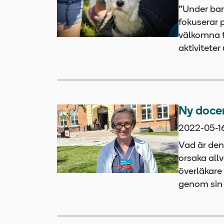
”Under bar
fokuserar p
välkomna t
aktiviteter
Ny docen
2022-05-1
Vad är den
orsaka all
överläkare 
genom sin 