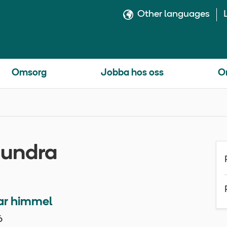
Other languages
Omsorg
Jobba hos oss
O
hundra
ar himmel
6