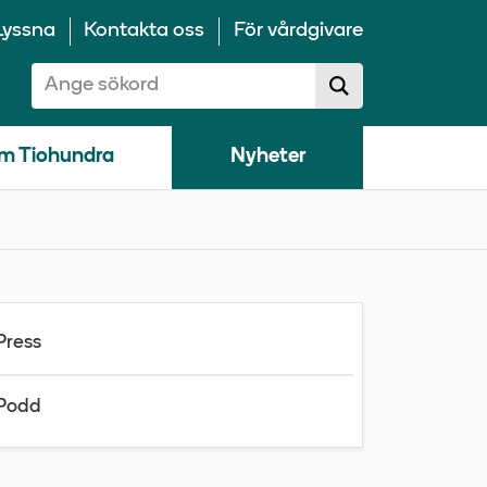
Lyssna
Kontakta oss
För vårdgivare
Sök på 10100:
Sök
sökförslag
m Tiohundra
Nyheter
Press
Podd