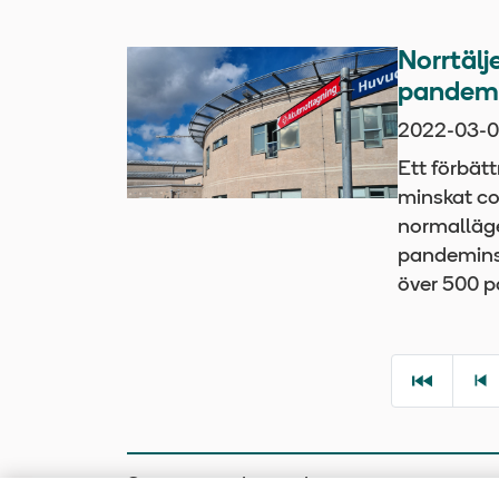
Norrtälj
pandem
2022-03-0
Ett förbät
minskat cov
normalläg
pandemins 
över 500 p
Senast uppdaterad