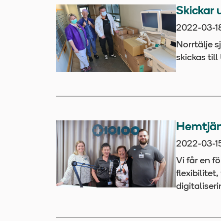
Skickar 
2022-03-1
Norrtälje 
skickas til
Hemtjän
2022-03-1
Vi får en f
flexibilite
digitaliseri