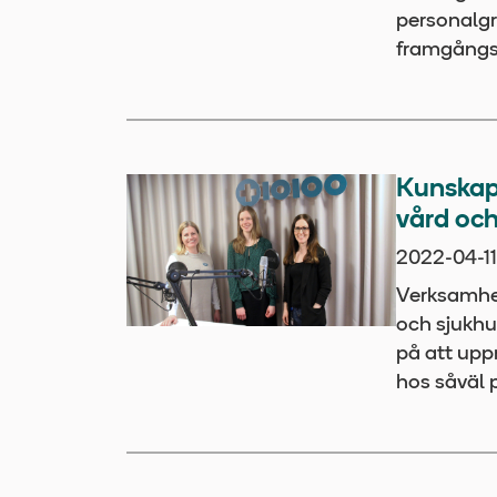
personalgr
framgångs
Kunskape
vård oc
2022-04-11
Verksamhet
och sjukhu
på att upp
hos såväl 