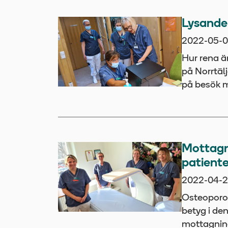
Lysande
2022-05-
Hur rena ä
på Norrtälj
på besök 
Mottagn
patient
2022-04-2
Osteoporos
betyg i de
mottagnin