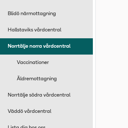
Blidö närmottagning
Hallstaviks vårdcentral
Norrtälje norra vårdcentral
Vaccinationer
Äldremottagning
Norrtälje södra vårdcentral
Väddö vårdcentral
Lista dig hos oss