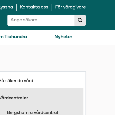
Lyssna
Kontakta oss
För vårdgivare
Sök på 10100:
Sök
sökförslag
m Tiohundra
Nyheter
Så söker du vård
Vårdcentraler
Bergshamra vårdcentral