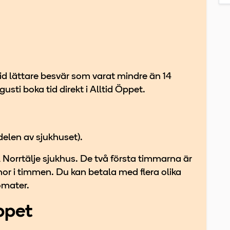
d lättare besvär som varat mindre än 14
sti boka tid direkt i Alltid Öppet.
delen av sjukhuset).
l Norrtälje sjukhus. De två första timmarna är
ronor i timmen. Du kan betala med flera olika
omater.
öppet