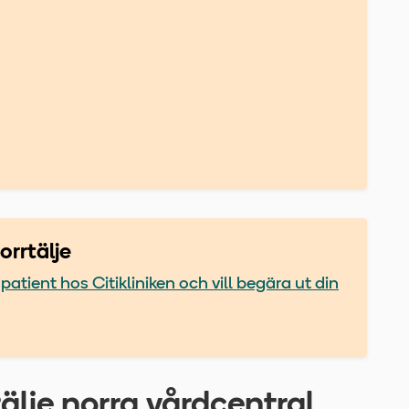
orrtälje
patient hos Citikliniken och vill begära ut din
älje norra vårdcentral