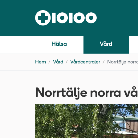
Hälsa
Vård
Hem
Vård
Vårdcentraler
Norrtälje norr
Norrtälje norra v