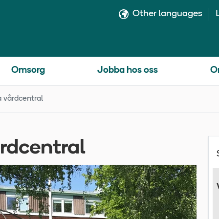
Other languages
Omsorg
Jobba hos oss
O
a vårdcentral
årdcentral